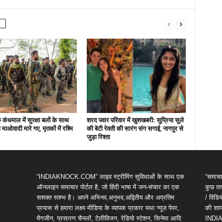
कंधमाल में सुरक्षा बलों के साथ
शरद पवार परिवार में खुशखबरी: सुप्रिया सुले
ो माओवादी मारे गए, मृतकों में रश्मि
की बेटी रेवती की सारंग संग सगाई, नागपुर से
जुड़ा रिश्ता
“INDIAKNOCK.COM” लाइव स्ट्रीमिंग सुविधाओं के साथ एक
“समाचा
ऑनलाइन समाचार पोर्टल है, जो हिंदी भाषा में जन-संचार का एक
कुछ तत्
सशक्त स्तम्भ है। अपने अभिनव,अनुभव,अद्वितीय और अप्रतिम
/ विड
प्रयास से हमारा लक्ष्य मीडिया के व्यापक प्रकार यथा न्यूज़ पेपर,
की सामग
मैगजीन, प्रसारण चैनलों, टेलीविजन, रेडियो स्टेशन, सिनेमा आदि
INDIA