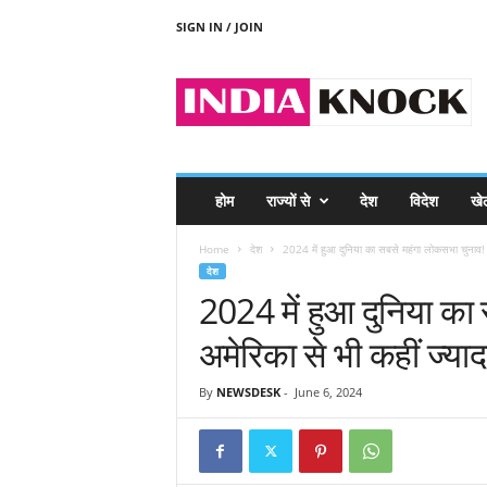
SIGN IN / JOIN
I
N
D
I
A
K
N
होम
राज्यों से
देश
विदेश
खे
O
C
Home
देश
2024 में हुआ दुनिया का सबसे महंगा लोकसभा चुनाव! अ
K
देश
2024 में हुआ दुनिया का
अमेरिका से भी कहीं ज्‍या
By
NEWSDESK
-
June 6, 2024