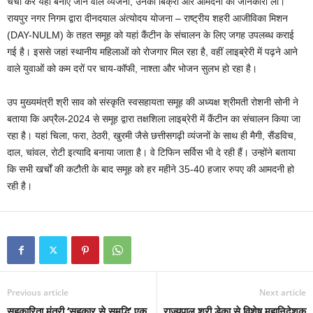
चर्चा कर यहां बनाए जाने वाले व्यंजनों, उनकी बिक्री और आमदनी की जानकारी ली।
रायपुर नगर निगम द्वारा दीनदयाल अंत्योदय योजना – राष्ट्रीय शहरी आजीविका मिशन
(DAY-NULM) के तहत समूह को यहां कैंटीन के संचालन के लिए जगह उपलब्ध कराई
गई है। इससे जहां स्थानीय महिलाओं को रोजगार मिल रहा है, वहीं लाइब्रेरी में पढ़ने आने
वाले युवाओं को कम दरों पर चाय-कॉफी, नाश्ता और भोजन सुलभ हो रहा है।
उप मुख्यमंत्री श्री साव को संस्कृति स्वसहायता समूह की अध्यक्ष श्रीमती रोशनी सोनी ने
बताया कि अप्रैल-2024 से समूह द्वारा तक्षशिला लाइब्रेरी में कैंटीन का संचालन किया जा
रहा है। यहां चिला, फरा, ठेठरी, खुरमी जैसे छत्तीसगढ़ी व्यंजनों के साथ ही मैगी, सैंडविच,
दाल, चांवल, रोटी इत्यादि बनाया जाता है। वे टिफिन सर्विस भी दे रही हैं। उन्होंने बताया
कि सभी खर्चों की कटौती के बाद समूह को हर महीने 35-40 हजार रुपए की आमदनी हो
रही है।
Previous article
Next article
सहकारिता मंत्री ‘सहकार से समृद्धि’ एक
राज्यपाल श्री डेका से विशेष महानिदेशक