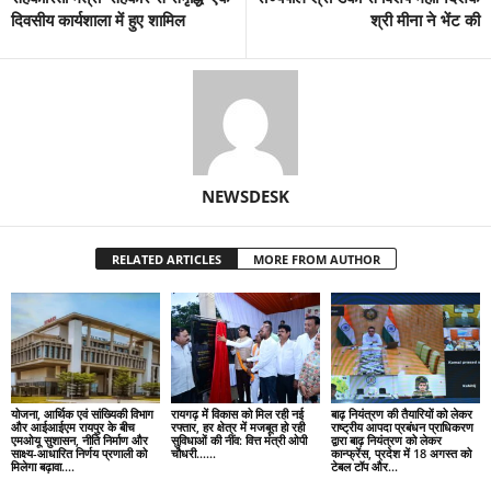
दिवसीय कार्यशाला में हुए शामिल
श्री मीना ने भेंट की
NEWSDESK
RELATED ARTICLES
MORE FROM AUTHOR
योजना, आर्थिक एवं सांख्यिकी विभाग
रायगढ़ में विकास को मिल रही नई
बाढ़ नियंत्रण की तैयारियों को लेकर
और आईआईएम रायपुर के बीच
रफ्तार, हर क्षेत्र में मजबूत हो रही
राष्ट्रीय आपदा प्रबंधन प्राधिकरण
एमओयू सुशासन, नीति निर्माण और
सुविधाओं की नींव: वित्त मंत्री ओपी
द्वारा बाढ़ नियंत्रण को लेकर
साक्ष्य-आधारित निर्णय प्रणाली को
चौधरी……
कान्फ्रेंस, प्रदेश में 18 अगस्त को
मिलेगा बढ़ावा….
टेबल टॉप और...