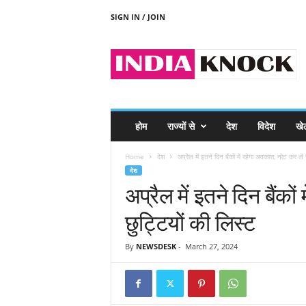
SIGN IN / JOIN
I
N
D
I
A
K
N
होम
राज्यों से
देश
विदेश
खे
O
C
Home
देश
अप्रैल में इतने दिन बैंकों में रहेगा अवकाश, नोट कर लें छ
K
देश
अप्रैल में इतने दिन बैंको
छुट्टियों की लिस्ट
By
NEWSDESK
-
March 27, 2024