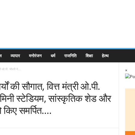
ल
व्यापार
मनोरंजन
धर्म
राजनिति
शिक्षा
हेल्थ
्री ओ.पी. चौधरी ने...
×
यों की सौगात, वित्त मंत्री ओ.पी.
 मिनी स्टेडियम, सांस्कृतिक शेड और
को किए समर्पित….