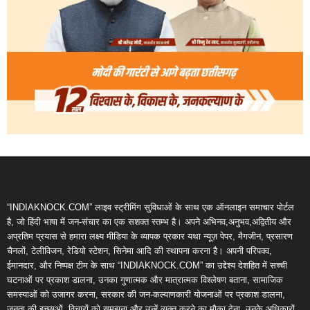
“INDIAKNOCK.COM” लाइव स्ट्रीमिंग सुविधाओं के साथ एक ऑनलाइन समाचार पोर्टल
है, जो हिंदी भाषा में जन-संचार का एक सशक्त स्तम्भ है। अपने अभिनव,अनुभव,अद्वितीय और
अप्रतिम प्रयास से हमारा लक्ष्य मीडिया के व्यापक प्रकार यथा न्यूज़ पेपर, मैगजीन, प्रसारण
चैनलों, टेलीविजन, रेडियो स्टेशन, सिनेमा आदि की स्थापना करना है। अपनी परिपक्व,
ईमानदार, और निष्पक्ष टीम के साथ “INDIAKNOCK.COM” का उद्देश्य देशहित में सच्ची
घटनाओं पर प्रकाश डालना, उनका गुणात्मक और मात्रात्मक विश्लेषण बताना, सामाजिक
समस्याओं को उजागर करना, सरकार की जन-कल्याणकारी योजनाओं पर प्रकाश डालना,
जनता की इच्छाओं, विचारों को समझना और उन्हें व्यक्त करने का मौका देना, उनके अधिकारों