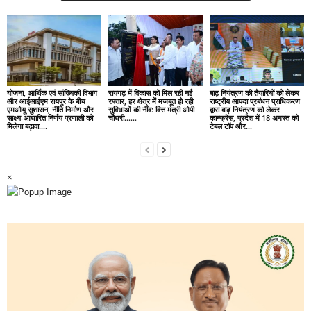
योजना, आर्थिक एवं सांख्यिकी विभाग
रायगढ़ में विकास को मिल रही नई
बाढ़ नियंत्रण की तैयारियों को लेकर
और आईआईएम रायपुर के बीच
रफ्तार, हर क्षेत्र में मजबूत हो रही
राष्ट्रीय आपदा प्रबंधन प्राधिकरण
एमओयू सुशासन, नीति निर्माण और
सुविधाओं की नींव: वित्त मंत्री ओपी
द्वारा बाढ़ नियंत्रण को लेकर
साक्ष्य-आधारित निर्णय प्रणाली को
चौधरी……
कान्फ्रेंस, प्रदेश में 18 अगस्त को
मिलेगा बढ़ावा….
टेबल टॉप और...
×