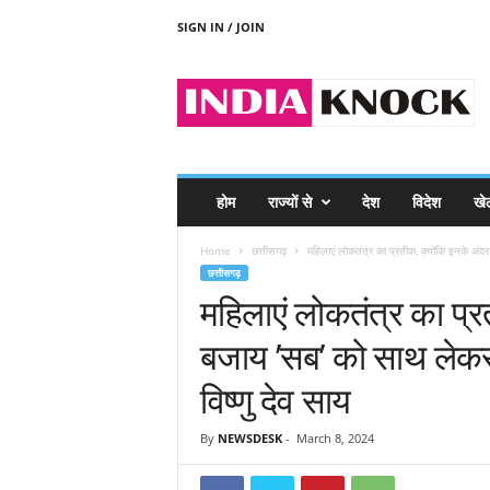
SIGN IN / JOIN
I
N
D
I
A
K
N
होम
राज्यों से
देश
विदेश
खे
O
C
Home
छत्तीसगढ़
महिलाएं लोकतंत्र का प्रतीक, क्योंकि इनके अंदर
K
छत्तीसगढ़
महिलाएं लोकतंत्र का प्रत
बजाय ’सब’ को साथ लेकर 
विष्णु देव साय
By
NEWSDESK
-
March 8, 2024