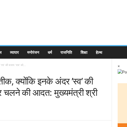
ल
व्यापार
मनोरंजन
धर्म
राजनिति
शिक्षा
हेल्थ
 ’स्व’ की बजाय ’सब’ को...
×
ीक, क्योंकि इनके अंदर ’स्व’ की
चलने की आदत: मुख्यमंत्री श्री